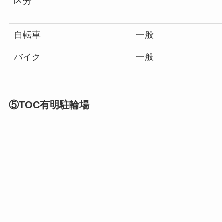
区分
自転車
一般
バイク
一般
⑤TOC有明駐輪場