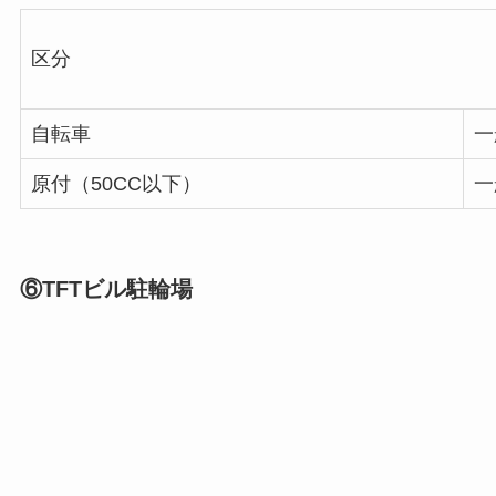
区分
自転車
一
原付（50CC以下）
一
⑥TFTビル駐輪場