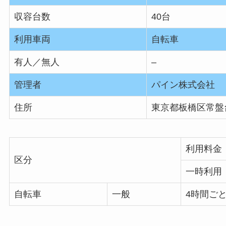
収容台数
40台
利用車両
自転車
有人／無人
–
管理者
パイン株式会社
住所
東京都板橋区常盤台
利用料金
区分
一時利用
自転車
一般
4時間ごと