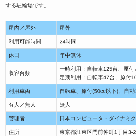
する駐輪場です。
屋内／屋外
屋外
利用可能時間
24時間
休日
年中無休
一時利用：自転車125台、原付
収容台数
定期利用：自転車47台、原付1
利用車両
自転車、原付(50cc以下)、自動二
有人／無人
無人
管理者
日本コンピュータ・ダイナミク
住所
東京都江東区門前仲町1丁目3-2