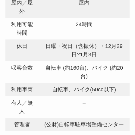
屋内／屋
屋内
外
利用可能
24時間
時間
休日
日曜・祝日（含振休）・12月29
日?1月3日
収容台数
自転車 (約160台)、バイク (約20
台)
利用車両
自転車、バイク(50cc以下)
有人／無
–
人
管理者
(公財)自転車駐車場整備センター