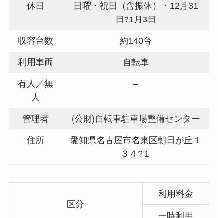
休日
日曜・祝日（含振休）・12月31
日?1月3日
収容台数
約140台
利用車両
自転車
有人／無
–
人
管理者
(公財)自転車駐車場整備センター
住所
愛知県名古屋市名東区朝日が丘１
３４?１
利用料金
区分
一時利用