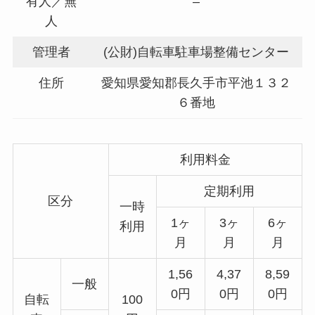
有人／無
–
人
管理者
(公財)自転車駐車場整備センター
住所
愛知県愛知郡長久手市平池１３２
６番地
利用料金
定期利用
区分
一時
1ヶ
3ヶ
6ヶ
利用
月
月
月
1,56
4,37
8,59
一般
0円
0円
0円
自転
100