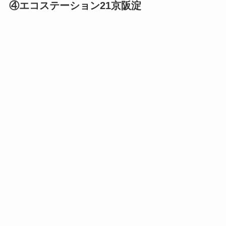
④エコステーション21京阪淀