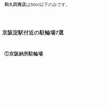
和久田商店
は50cc以下のみです。
京阪淀駅付近の駐輪場7選
①京阪納所駐輪場