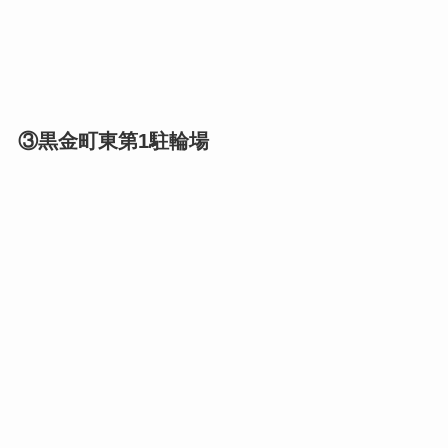
③黒金町東第1駐輪場