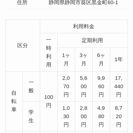
住所
静岡県静岡市葵区黒金町60-1
利用料金
一
定期利用
区分
時
1ヶ
3ヶ
6ヶ
利
1年
月
月
月
用
2,0
5,6
9,9
17,
一
70
00
60
440
般
自
円
円
円
円
100
転
円
1,0
2,8
4,9
8,7
車
学
30
00
80
20
生
円
円
円
円