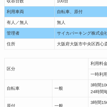
収容台数
100台
利用車両
自転車、原付
有人／無人
無人
管理者
サイカパーキング株式会
住所
大阪府大阪市中央区西心斎
利用料
区分
一時利
3時間10
自転車
一般
24時間毎
3時間15
原付
一般