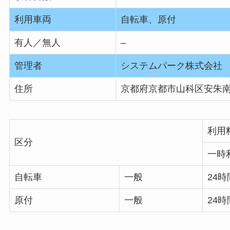
利用車両
自転車、原付
有人／無人
–
管理者
システムパーク株式会社
住所
京都府京都市山科区安朱南屋
利用
区分
一時
自転車
一般
24時
原付
一般
24時