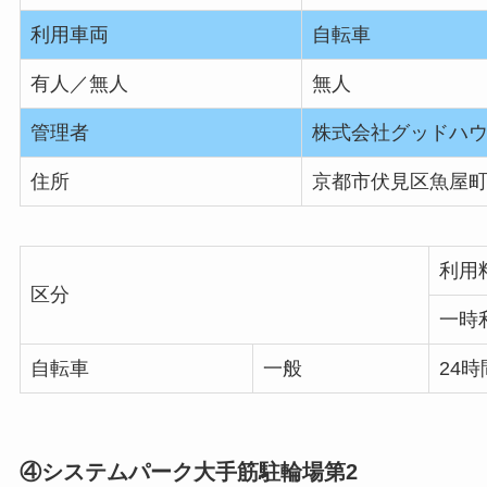
利用車両
自転車
有人／無人
無人
管理者
株式会社グッドハ
住所
京都市伏見区魚屋
利用
区分
一時
自転車
一般
24時
④システムパーク大手筋駐輪場第2