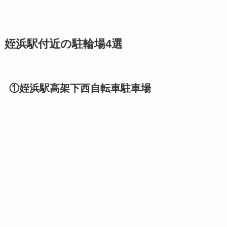
姪浜駅付近の駐輪場4選
①姪浜駅高架下西自転車駐車場