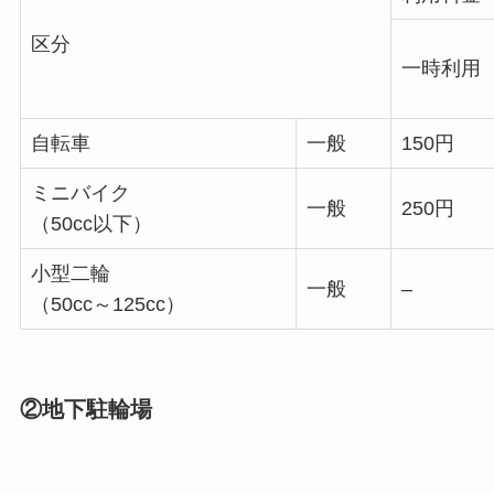
区分
一時利用
自転車
一般
150円
ミニバイク
一般
250円
（50cc以下）
小型二輪
一般
–
（50cc～125cc）
②地下駐輪場