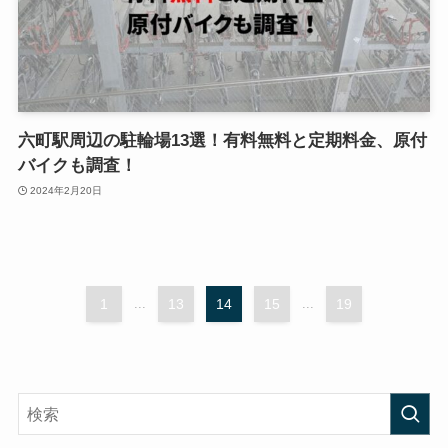
六町駅周辺の駐輪場13選！有料無料と定期料金、原付
バイクも調査！
2024年2月20日
1
...
13
14
15
...
19