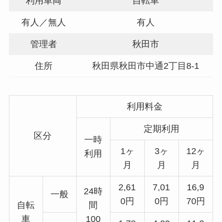
利用車両
自転車
有人／無人
有人
管理者
秋田市
住所
秋田県秋田市中通2丁目8-1
利用料金
定期利用
区分
一時
1ヶ
3ヶ
12ヶ
利用
月
月
月
2,61
7,01
16,9
24時
一般
0円
0円
70円
自転
間
車
100