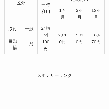
区分
一時
1ヶ
3ヶ
12ヶ
利用
月
月
月
24時
原付
一般
間
2,61
7,01
16,9
自動
100
0円
0円
70円
一般
二輪
円
スポンサーリンク