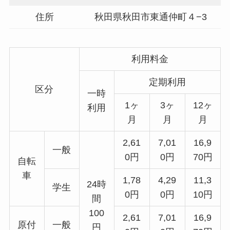
住所
秋田県秋田市東通仲町４−3
利用料金
定期利用
区分
一時
1ヶ
3ヶ
12ヶ
利用
月
月
月
2,61
7,01
16,9
一般
0円
0円
70円
自転
車
1,78
4,29
11,3
24時
学生
0円
0円
10円
間
100
2,61
7,01
16,9
原付
一般
円