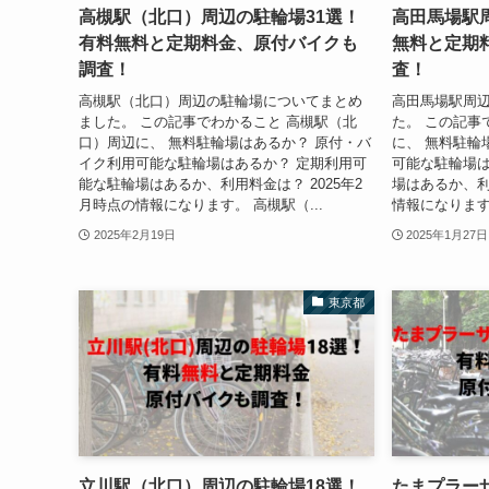
高槻駅（北口）周辺の駐輪場31選！
高田馬場駅
有料無料と定期料金、原付バイクも
無料と定期
調査！
査！
高槻駅（北口）周辺の駐輪場についてまとめ
高田馬場駅周
ました。 この記事でわかること 高槻駅（北
た。 この記事
口）周辺に、 無料駐輪場はあるか？ 原付・バ
に、 無料駐輪
イク利用可能な駐輪場はあるか？ 定期利用可
可能な駐輪場は
能な駐輪場はあるか、利用料金は？ 2025年2
場はあるか、利
月時点の情報になります。 高槻駅（...
情報になります
2025年2月19日
2025年1月27日
東京都
立川駅（北口）周辺の駐輪場18選！
たまプラー