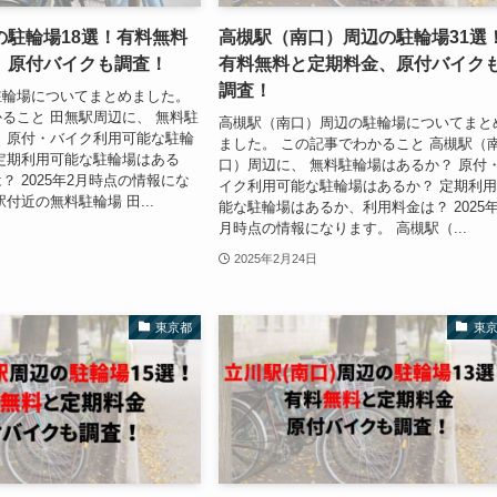
の駐輪場18選！有料無料
高槻駅（南口）周辺の駐輪場31選
、原付バイクも調査！
有料無料と定期料金、原付バイク
調査！
駐輪場についてまとめました。
ること 田無駅周辺に、 無料駐
高槻駅（南口）周辺の駐輪場についてまと
 原付・バイク利用可能な駐輪
ました。 この記事でわかること 高槻駅（
定期利用可能な駐輪場はある
口）周辺に、 無料駐輪場はあるか？ 原付
？ 2025年2月時点の情報にな
イク利用可能な駐輪場はあるか？ 定期利
付近の無料駐輪場 田...
能な駐輪場はあるか、利用料金は？ 2025年
月時点の情報になります。 高槻駅（...
2025年2月24日
東京都
東