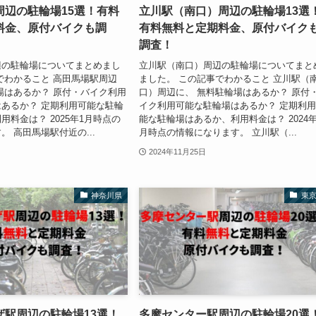
周辺の駐輪場15選！有料
立川駅（南口）周辺の駐輪場13選
料金、原付バイクも調
有料無料と定期料金、原付バイク
調査！
辺の駐輪場についてまとめまし
立川駅（南口）周辺の駐輪場についてまと
でわかること 高田馬場駅周辺
ました。 この記事でわかること 立川駅（
場はあるか？ 原付・バイク利用
口）周辺に、 無料駐輪場はあるか？ 原付
あるか？ 定期利用可能な駐輪
イク利用可能な駐輪場はあるか？ 定期利
用料金は？ 2025年1月時点の
能な駐輪場はあるか、利用料金は？ 2024年
。 高田馬場駅付近の...
月時点の情報になります。 立川駅（...
2024年11月25日
神奈川県
東
ザ駅周辺の駐輪場13選！
多摩センター駅周辺の駐輪場20選