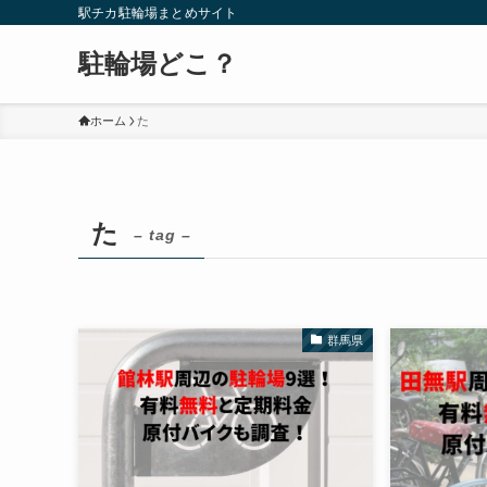
駅チカ駐輪場まとめサイト
駐輪場どこ？
ホーム
た
た
– tag –
群馬県