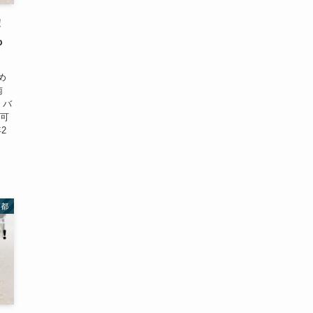
！
も
め
南
・バ
用可
2
京都