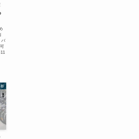
！
も
め
南
・バ
用可
11
京都
！