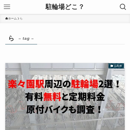
駐輪場どこ？
ホーム
ら
ら
– tag –
広島県