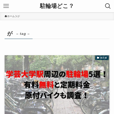
駐輪場どこ？
ホーム
が
が
– tag –
東京都