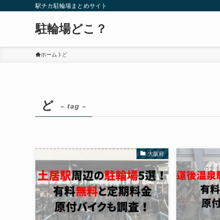
駅チカ駐輪場まとめサイト
駐輪場どこ？
ホーム
ど
ど
– tag –
大阪府